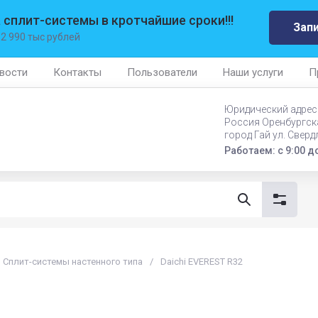
 сплит-системы в кротчайшие сроки!!!
Зап
 2 990 тыс рублей
вости
Контакты
Пользователи
Наши услуги
П
Юридический адрес 
Россия Оренбургск
город Гай ул. Сверд
Работаем: с 9:00 до
Сплит-системы настенного типа
/
Daichi EVEREST R32